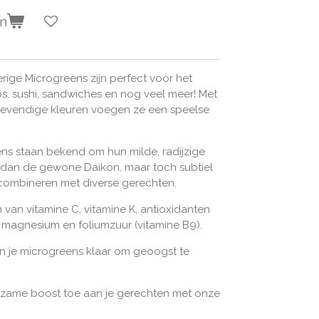
en
ige Microgreens zijn perfect voor het
s, sushi, sandwiches en nog veel meer! Met
n levendige kleuren voegen ze een speelse
ns staan bekend om hun milde, radijzige
 is dan de gewone Daikon, maar toch subtiel
combineren met diverse gerechten.
 van vitamine C, vitamine K, antioxidanten
 magnesium en foliumzuur (vitamine B9).
ijn je microgreens klaar om geoogst te
dzame boost toe aan je gerechten met onze