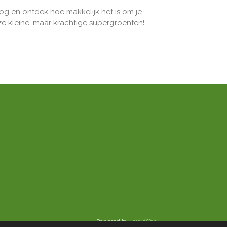
g en ontdek hoe makkelijk het is om je
ze kleine, maar krachtige supergroenten!
Powered by
JouwWeb