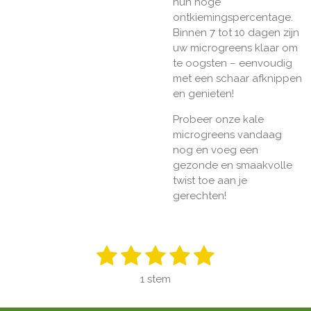
hun hoge
ontkiemingspercentage.
Binnen 7 tot 10 dagen zijn
uw microgreens klaar om
te oogsten – eenvoudig
met een schaar afknippen
en genieten!
Probeer onze kale
microgreens vandaag
nog en voeg een
gezonde en smaakvolle
twist toe aan je
gerechten!
1
2
3
4
5
S
R
t
a
s
s
s
s
s
e
1 stem
t
m
t
t
t
t
t
i
m