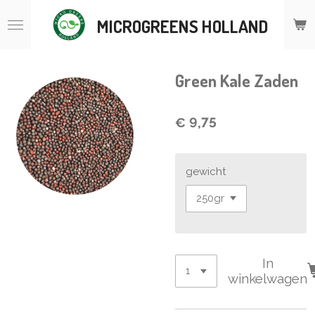
Ga
MICROGREENS HOLLAND
direct
naar
de
hoofdinhoud
Green Kale Zaden
€ 9,75
gewicht
In
winkelwagen